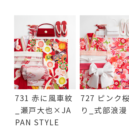
731 赤に風車紋
727 ピンク
_瀬戸大也×JA
り_式部浪漫
PAN STYLE