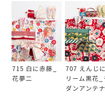
715 白に赤藤_
707 えんじ
花夢二
リーム黒花_
ダンアンテ