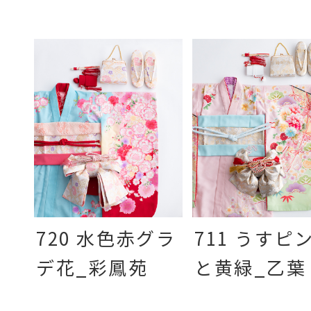
720 水色赤グラ
711 うすピ
デ花_彩鳳苑
と黄緑_乙葉