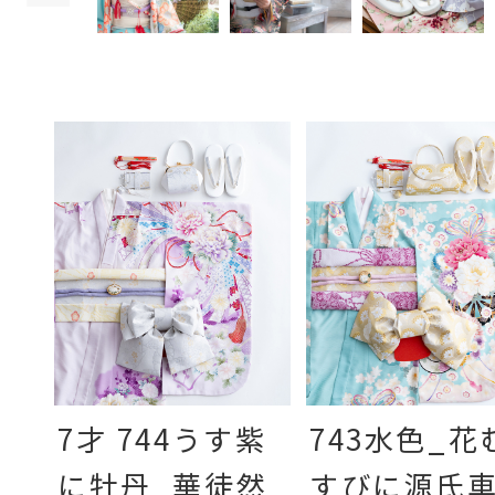
7才 744うす紫
743水色_花
に牡丹_華徒然
すびに源氏