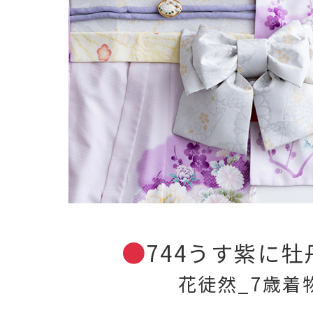
744うす紫に牡
花徒然_7歳着物