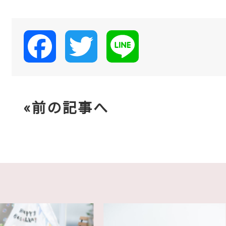
c
i
n
e
t
e
Facebook
Twitter
Line
b
t
o
e
«前の記事へ
o
r
k