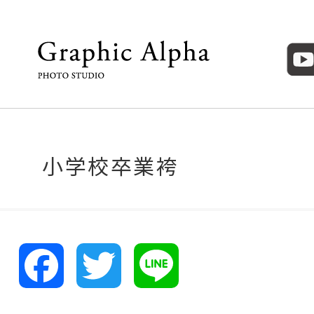
小学校卒業袴
F
T
L
a
w
i