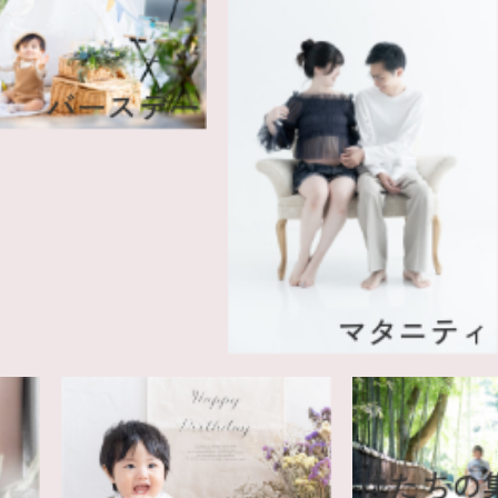
バースデー
マタニティ
はた