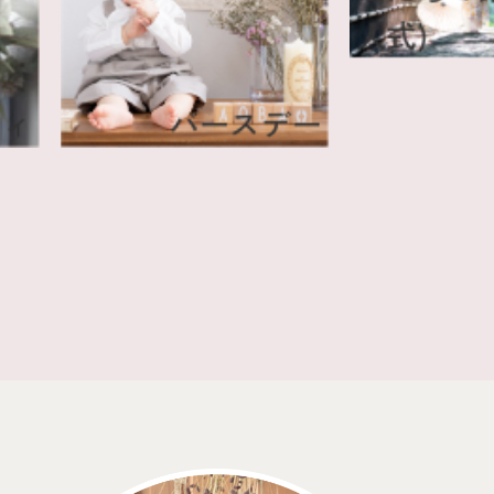
人式)
タニティ
バースデー