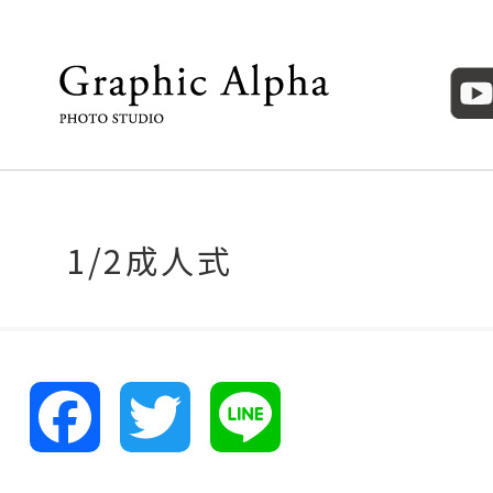
1/2成人式
F
T
L
a
w
i