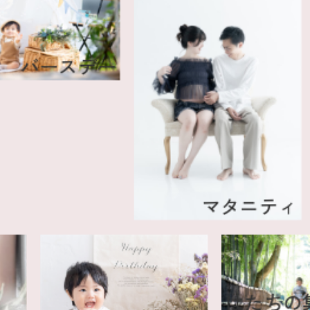
バースデー
マタニティ
はた