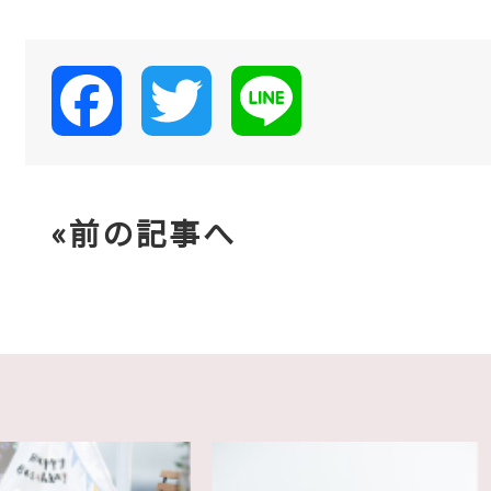
c
i
n
e
t
e
Facebook
Twitter
Line
b
t
o
e
«前の記事へ
o
r
k