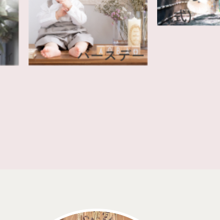
人式)
タニティ
バースデー