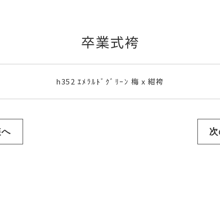
卒業式袴
h352 ｴﾒﾗﾙﾄﾞｸﾞﾘｰﾝ 梅 x 紺袴
装へ
次