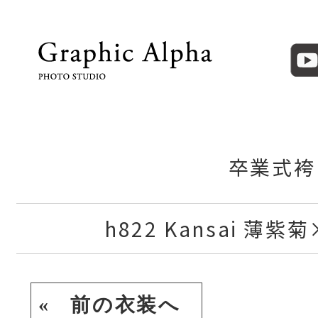
卒業式袴
h822 Kansai 薄
« 前の衣装へ