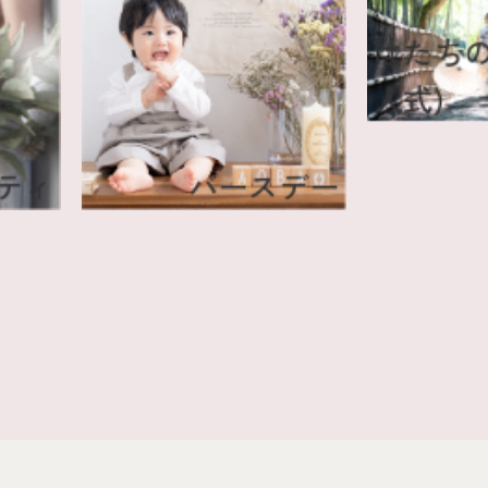
はた
人式
タニティ
バースデー