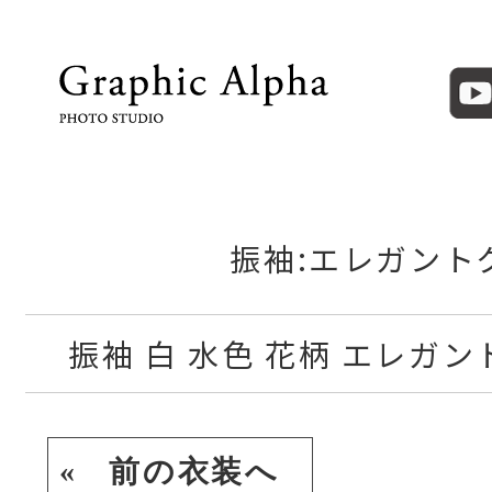
振袖:エレガント
振袖 白 水色 花柄 エレガン
« 前の衣装へ