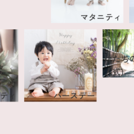
マタニティ
は
人
マタニティ
バースデー