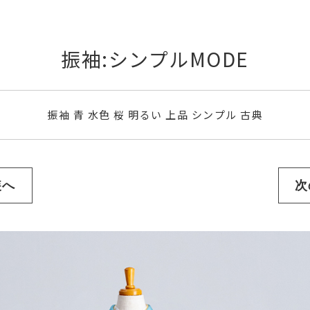
振袖:シンプルMODE
振袖 青 水色 桜 明るい 上品 シンプル 古典
装へ
次