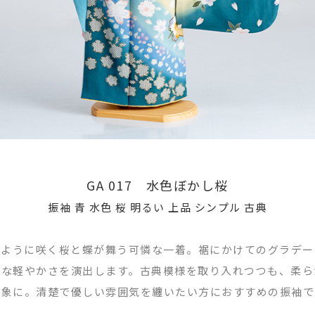
GA 017 水色ぼかし桜
振袖 青 水色 桜 明るい 上品 シンプル 古典
るように咲く桜と蝶が舞う可憐な一着。裾にかけてのグラデー
うな軽やかさを演出します。古典模様を取り入れつつも、柔ら
印象に。清楚で優しい雰囲気を纏いたい方におすすめの振袖で