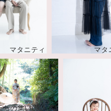
タニティ
マタニティ
はたちの集い(成人式)