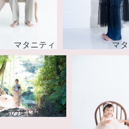
タニティ
マタニティ
はたちの集い(成人式)