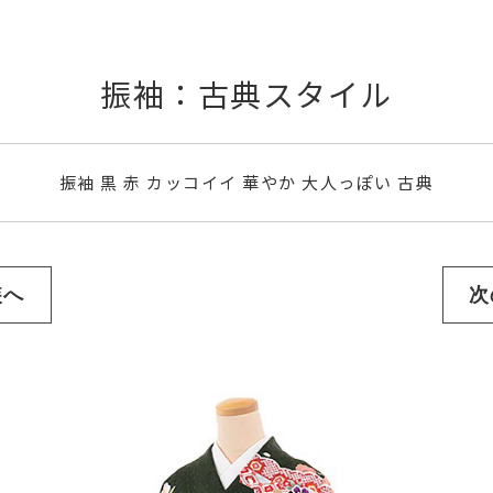
振袖：古典スタイル
振袖 黒 赤 カッコイイ 華やか 大人っぽい 古典
装へ
次