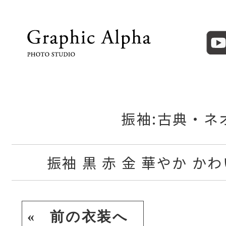
振袖:古典・ネ
振袖 黒 赤 金 華やか か
« 前の衣装へ