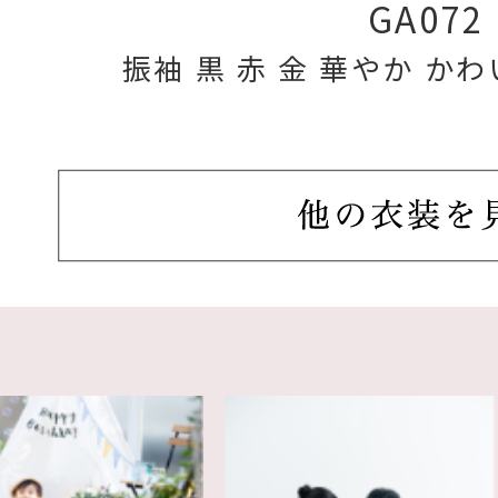
GA072
振袖 黒 赤 金 華やか か