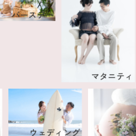
バースデー
マタニティ
(成
ウェディング