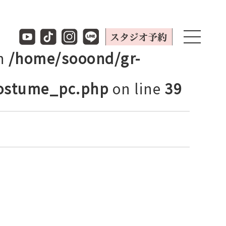
in
/home/sooond/gr-
costume_pc.php
on line
39