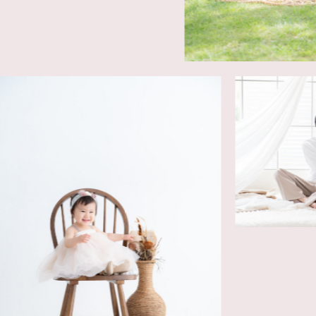
七
人式)