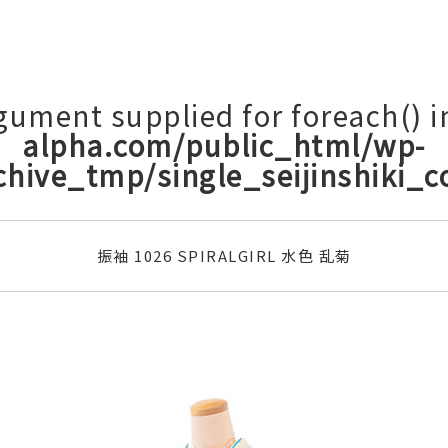
rgument supplied for foreach() 
alpha.com/public_html/wp-
chive_tmp/single_seijinshiki_
振袖 1026 SPIRALGIRL 水色 乱菊