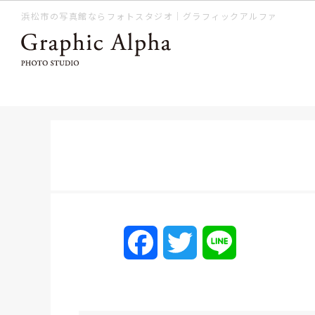
浜松市の写真館ならフォトスタジオ｜グラフィックアルファ
F
T
L
a
w
i
c
i
n