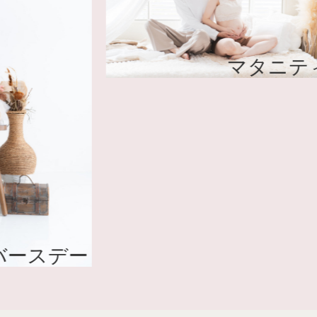
マ
バースデー