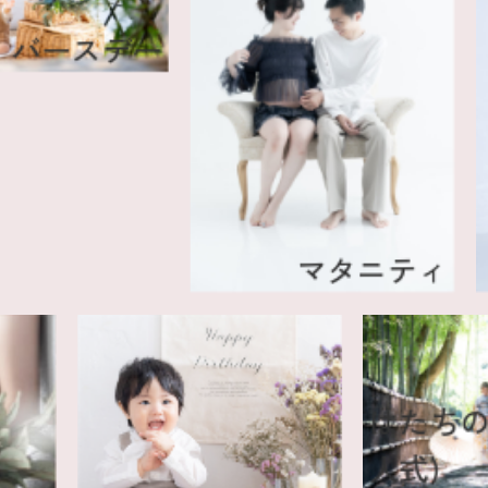
ースデー
マタニティ
は
人式