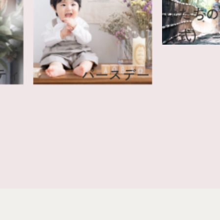
はた
人式
タニティ
バースデー