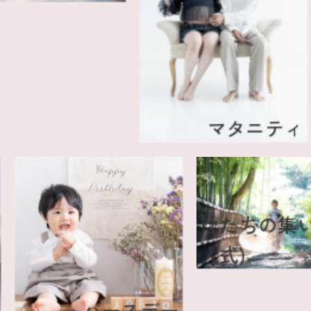
マタニティ
はたちの
人式)
ティ
バースデー