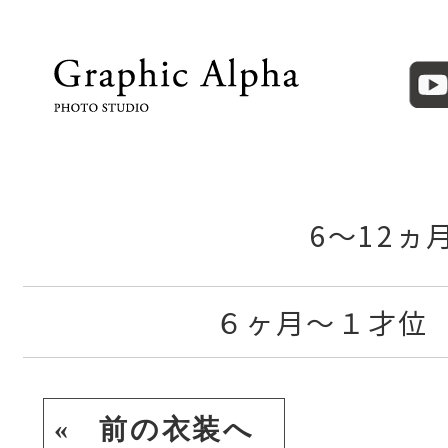
6〜12ヵ
６ヶ月〜１才位
« 前の衣装へ