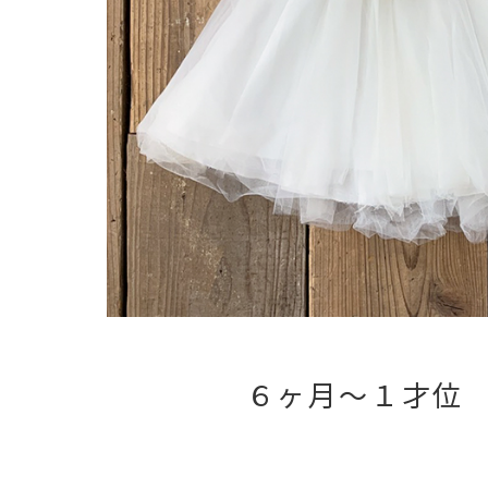
６ヶ月〜１才位