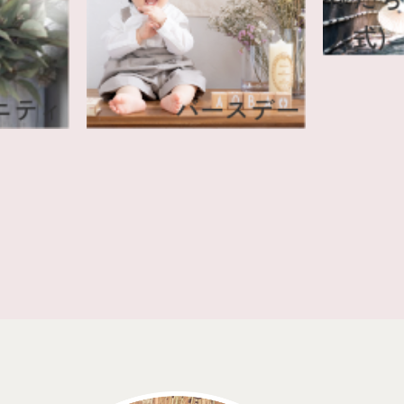
人
マタニティ
バースデー