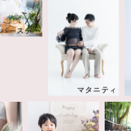
ースデー
マタニティ
は