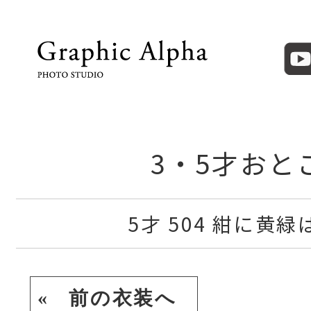
3・5才おと
5才 504 紺に黄
« 前の衣装へ